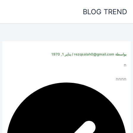
خطي
BLOG TREND
لى
لمحتوى
بواسطة
rezqsalah0@gmail.com
/
يناير 1, 1970
n
nnnn