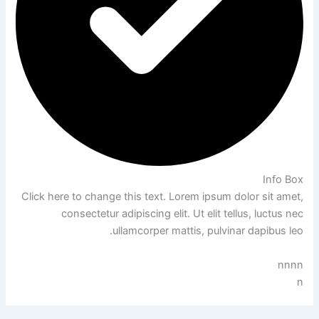
Info Box
Click here to change this text. Lorem ipsum dolor sit amet,
consectetur adipiscing elit. Ut elit tellus, luctus nec
ullamcorper mattis, pulvinar dapibus leo.
nnnn
n