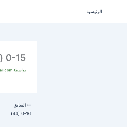
خطي
لى
الرئيسية
لمحتوى
0-15 (43)
بواسطة
il.com
السابق
0-16 (44)