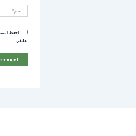
اسم*
احفظ اسمي، 
تعليقي.