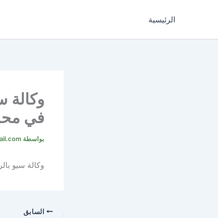
خطي
لى
الرئيسية
لمحتوى
وكالة س
في محر
بواسطة
il.com
وكالة سيو با
السابق