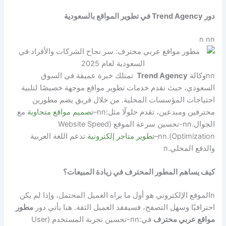
دور Trend Agency في تطوير المواقع بالسعودية
n nn
nn
وكالة
Trend Agency
تمتلك خبرة عميقة في السوق
السعودي، حيث تقدم خدمات تطوير مواقع موجهة خصيصًا لتلبية
احتياجات المؤسسات المحلية. من خلال فريق يضم مطورين
محترفين ومبدعين، تقدم حلولًا مثل:
nn
–
تصميم مواقع متجاوبة
مع
الجوال.
nn
-تحسين سرعة الموقع (Website Speed
Optimization).
nn
–
تطوير متاجر إلكترونية
تدعم اللغة العربية
والدفع المحلي.
n
كيف يساهم المطور المحترف في زيادة المبيعات؟
n
الموقع الإلكتروني هو أول ما يراه العميل المحتمل، وإذا لم يكن
احترافيًا وسهل التصفح، فسيفقد العميل الثقة. هنا يأتي دور
مطور
مواقع عربي محترف
في:
nn
-تحسين تجربة المستخدم (User