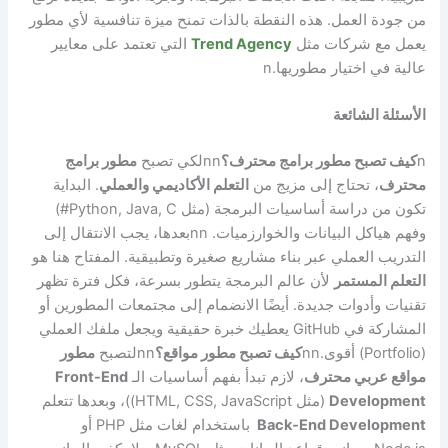
من جودة العمل. هذه النقطة بالذات تمنح ميزة تنافسية لأي مطور
يعمل مع شركات مثل
Trend Agency
التي تعتمد على معايير
عالية في اختيار مطوريها.
n
الأسئلة الشائعة
n
كيف تصبح مطور برامج محترف؟
nn
لكي تصبح
مطور برامج
محترف
، تحتاج إلى مزيج من
التعلم الأكاديمي والعملي
. البداية
تكون من دراسة أساسيات البرمجة (مثل Python, Java, C#)
وفهم هياكل البيانات والخوارزميات.
nn
بعدها، يجب الانتقال إلى
التدريب العملي عبر بناء مشاريع صغيرة وتطبيقية.
المفتاح هنا هو
التعلم المستمر
لأن عالم البرمجة يتطور بسرعة، فكل فترة تظهر
تقنيات وأدوات جديدة. أيضًا الانضمام إلى مجتمعات المطورين أو
المشاركة في GitHub يعطيك خبرة حقيقية ويجعل ملفك العملي
(Portfolio) أقوى.
nn
كيف تصبح مطور مواقع؟
nn
لتصبح
مطور
مواقع عربي محترف
، لازم تبدأ بفهم أساسيات الـ
Front-End
Development
(مثل HTML, CSS, JavaScript))، وبعدها تتعلم
Back-End Development
باستخدام لغات مثل PHP أو