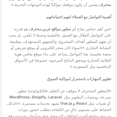
محترف
يضمن أن يكون موقعك مواكبًا لهذه التوجهات الحديثة.
n
أهمية التواصل مع العملاء لفهم احتياجاتهم
n
من أهم عناصر نجاح أي
مطور مواقع عربي محترف
هو قدرته
على التواصل الفعّال مع العميل. فالتقنية وحدها لا تكفي، بل يجب
أن يفهم المطور أهداف المشروع، والجمهور المستهدف، وطبيعة
النشاط التجاري
nn
سواء كان متجر إلكتروني أو موقع تعريفي أو
منصة تعليمية. هذا التواصل يساعد على بناء موقع يعكس هوية
العلامة التجارية ويحقق النتائج المرجوة، خصوصًا في الأسواق
التنافسية مثل السعودية.
n
تطوير المهارات باستمرار لمواكبة السوق
n
المطور المحترف لا يتوقف عن التعلم. فالتكنولوجيا تتطور
بسرعة، ومنصات التطوير مثل
WordPress، Shopify، Laravel
أو تقنيات مثل
React و Vue.js
تشهد تحديثات مستمرة.
nn
لذلك،
الحفاظ على مستوى عالٍ من الكفاءة يتطلب حضور دورات
تدريبية، متابعة أحدث اتجاهات البرمجة، وتجربة أدوات جديدة ترفع