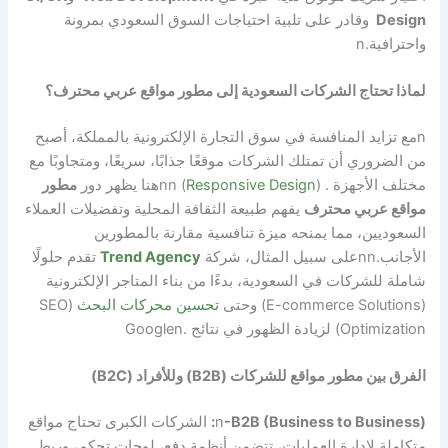
Design
وقادر على تلبية احتياجات السوق السعودي بمرونة
واحترافية.
n
لماذا تحتاج الشركات السعودية إلى مطور مواقع عربي محترف؟
n
مع تزايد المنافسة في سوق التجارة الإلكترونية بالمملكة، أصبح
من الضروري أن تمتلك الشركات موقعًا جذابًا، سريعًا، ومتجاوبًا مع
مختلف الأجهزة . (
Responsive Design
)
nn
هنا يظهر دور
مطور
مواقع عربي محترف
يفهم طبيعة الثقافة المحلية وتفضيلات العملاء
السعوديين، مما يمنحه ميزة تنافسية مقارنة بالمطورين
الأجانب.
nn
على سبيل المثال، شركة
Trend Agency
تقدم حلولًا
شاملة للشركات في السعودية، بدءًا من بناء المتاجر الإلكترونية
(E-commerce Solutions) وحتى
تحسين محركات البحث
(SEO
Optimization) لزيادة الظهور في نتائج .Google
n
الفرق بين مطور مواقع للشركات (B2B) وللأفراد (B2C)
-B2B (Business to Business):
n
الشركات الكبرى تحتاج مواقع
متكاملة لإدارة العمليات، تتضمن أنظمة دفع، لوحات تحكم، وربط