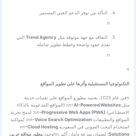
التأكد من توفر الدعم الفني المستمر.
n
التعاقد مع جهة موثوقة مثل
Trend Agency
التي
تقدم عقود واضحة وخطط تطوير شاملة.
n
n
التكنولوجيا المستقبلية وأثرها على تطوير المواقع
n
في عام 2025، يعتمد مطورو المواقع على تقنيات حديثة
مثل:
-AI-Powered Websites
nn
(المواقع المدعومة بالذكاء
الاصطناعي).
-Progressive Web Apps (PWA):
nn
لدمج تجربة
المواقع والتطبيقات.
-Voice Search Optimization:
nn
لمواكبة
استخدام البحث الصوتي في السعودية.
-Cloud Hosting
nn
Solutions:
لضمان سرعة وأمان أكبر.
nn
وجود
مطور مواقع عربي