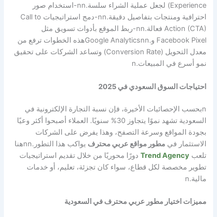
Experience) لجعل عملية الشراء سلسة.
nn
-استخدام صور
احترافية ومنتجات بتفاصيل دقيقة.
nn
-دمج استراتيجيات Call to
Action (CTA) فعالة.
nn
-ربط الموقع بأدوات تسويق مثل
Facebook Pixel و.Google Analytics
nn
هذه الخطوات ترفع من
معدل التحويل (Conversion Rate) وتساعد الشركات على تحقيق
نمو أسرع في المبيعات.
n
احتياجات السوق السعودي في 2025
n
بحسب الإحصائيات الأخيرة، فإن نسبة التجارة الإلكترونية في
السعودية تشهد نموًا يتجاوز 30% سنويًا. العملاء أصبحوا أكثر وعيًا
بجودة المواقع وسرعة التصفح، وهذا يفرض على الشركات
الاستثمار في
مطور مواقع عربي محترف
يواكب هذا التطور.
nn
هنا
تلعب
Trend Agency
دورًا محوريًا من خلال تقديم استراتيجيات
تطوير مخصصة لكل قطاع، سواء كان تجزئة، تعليم، أو خدمات
مالية.
n
مميزات اختيار مطور عربي محترف في السعودية