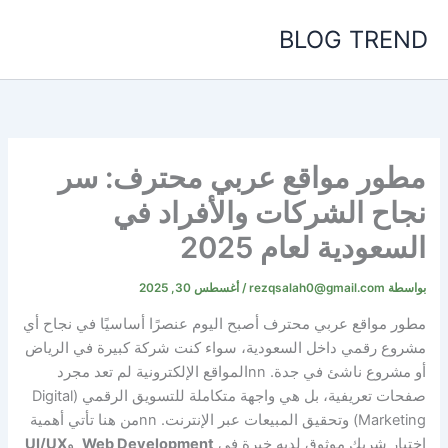
خطي
BLOG TREND
لى
لمحتوى
مطور مواقع عربي محترف: سر
نجاح الشركات والأفراد في
السعودية لعام 2025
بواسطة
rezqsalah0@gmail.com
/
أغسطس 30, 2025
مطور مواقع عربي محترف أصبح اليوم عنصرًا أساسيًا في نجاح أي
مشروع رقمي داخل السعودية، سواء كنت شركة كبيرة في الرياض
أو مشروع ناشئ في جدة.
nn
المواقع الإلكترونية لم تعد مجرد
صفحات تعريفية، بل هي واجهة متكاملة للتسويق الرقمي (Digital
Marketing) وتحقيق المبيعات عبر الإنترنت.
nn
من هنا تأتي أهمية
اختيار شريك موثوق لديه خبرة في
Web Development
و
UI/UX