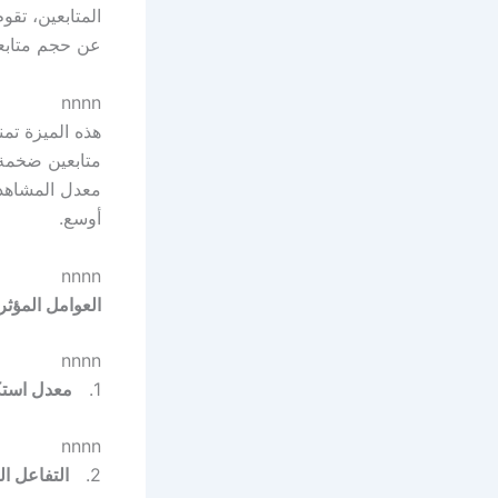
المتابعين، تقو
عن حجم متابع
nnnn
هذه الميزة تم
متابعين ضخمة 
معدل المشاهدة
أوسع.
nnnn
العوامل المؤث
nnnn
1.
معدل استك
nnnn
2.
التفاعل ال