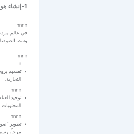
1-إنشاء هوية مميزة للعلامة التجارية
nnnn
في عالم مزدحم
وسط الضوضاء.
nnnn
n
تصميم بروف
التجارية.
nnnn
توحيد العنا
المحتويات ل
nnnn
تطوير “صو
مرحاً، رسمياً