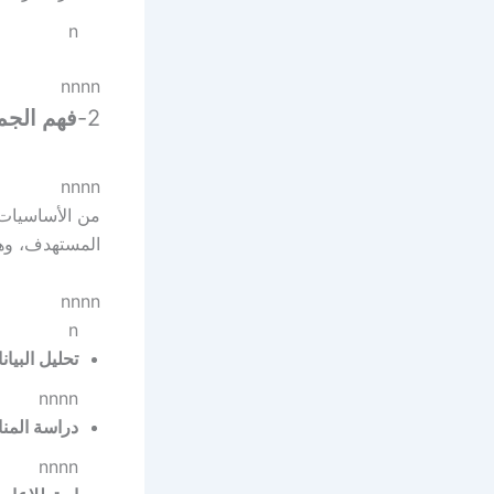
n
nnnn
2-
فهم الجم
nnnn
من الأساسيات 
المستهدف، وهذ
nnnn
n
تحليل البيان
nnnn
دراسة المن
nnnn