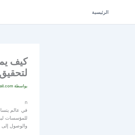
خطي
لى
الرئيسية
لمحتوى
كيف يم
لتحقيق 
بواسطة
il.com
n
في عالم يتسار
للمؤسسات ليس 
والوصول إلى ا