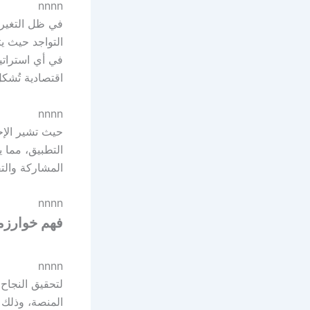
nnnn
في ظل التغير
في أي استراتي
اقتصادية تُشك
nnnn
التطبيق، مما 
المشاركة والت
nnnn
فهم خوارزمي
nnnn
لتحقيق النجاح
المنصة، وذلك 