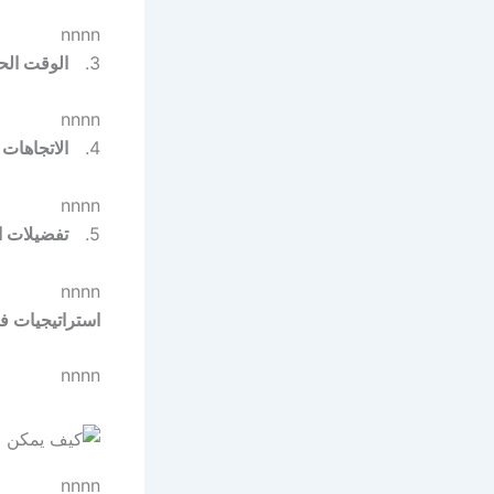
nnnn
3.
الوقت الح
nnnn
4.
الاتجاهات 
nnnn
5.
تفضيلات 
nnnn
استراتيجيات ف
nnnn
nnnn