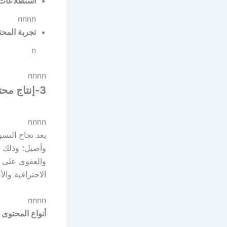
استطلاعات 
nnnn
تجربة المح
n
nnnn
3-إنتاج محتوى أصيل وعالي الجودة
nnnn
يعد نجاح الت
وأصيل؛ وذلك 
والعفوي على ال
الاحترافية والأ
nnnn
أنواع المحتوى 