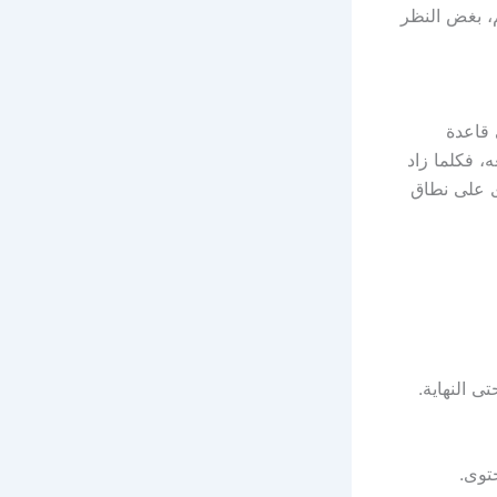
م، بغض النظر
 قاعدة
، فكلما زاد
ى على نطاق
ى النهاية.
توى.