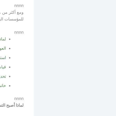
nnnn
ومع أكثر من م
للمؤسسات الباح
nnnn
لماذ
العو
استر
قياس
تحدي
خاتم
nnnn
لماذا أصبح ال