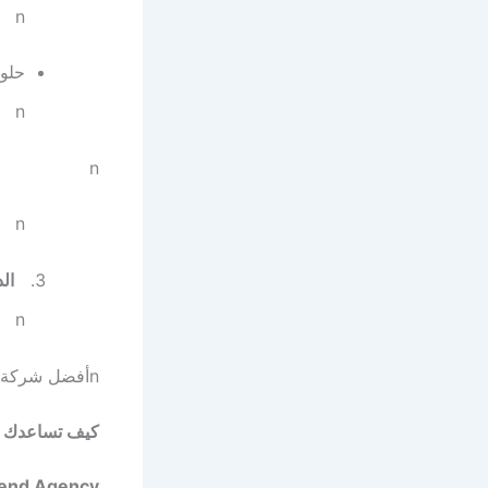
n
حلول
n
n
n
ال
n
n
أفضل شركة لن
كيف تساعدك Trend Agency في الوصول لموقع احترافي؟
end Agency