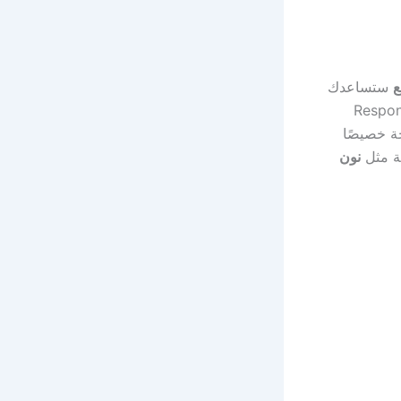
ع
ستساعدك
مهيأ لجميع الأجهزة (Responsive
ة خصيصًا
ية مثل
نون