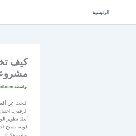
خطي
لى
الرئيسية
لمحتوى
كيف تخ
مشروع
بواسطة
il.com
البحث عن
أفض
الرقمي. اختيا
أيضًا
تطوير الو
قوية، يصبح ا
مشروعك.
n