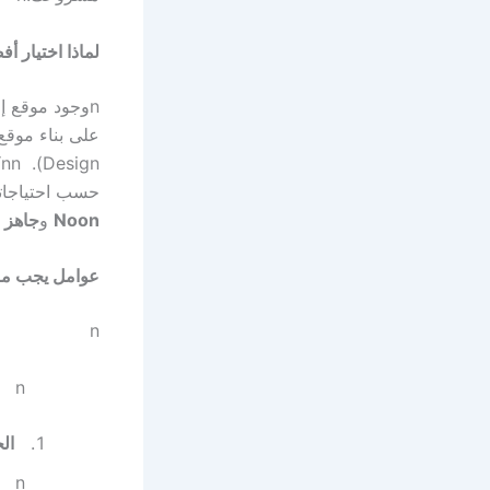
لماذا اختيار
n
وجود موقع إل
على بناء موقع 
Design).
nn
ك
حسب احتياجاتك
Noon
و
جاهز Jahez
عوامل يجب مرا
n
n
ال
n