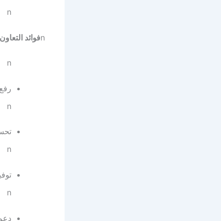
n
n
فوائد التعاو
n
رفع
n
تحس
n
توف
n
دعم