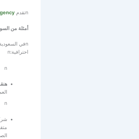
n
تقدم
Agency
أمثلة من الس
n
في السعودية،
احترافية:
n
n
هنقرستي
العم
n
شرك
متقد
الصغ