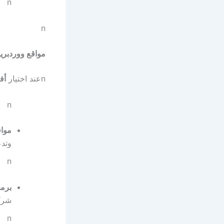
n
n
مواقع ووردبر
n
عند اختيار
أف
n
مواقع
وتدع
n
برمجة م
شرك
n