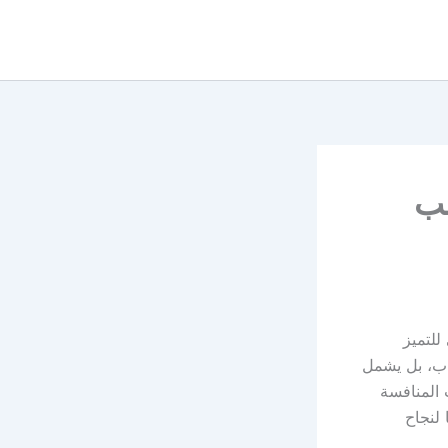
سب
لتميز
اب، بل يشمل
المنافسة
 لنجاح