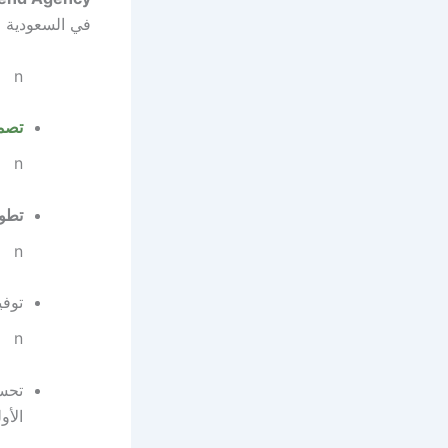
في السعودية 
n
تصمي
n
تطوي
n
توف
n
تحسي
الأو