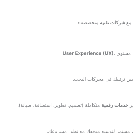
ن مع شركات تقنية متخصصة
n
 مستوى .
User Experience (UX)
ين ترتيبك في محركات البحث.
ير
خدمات رقمية
متكاملة (تصميم، تطوير، استضافة، صيانة).
 مستمر لتوسيع موقعك مع تطور مشروعك.