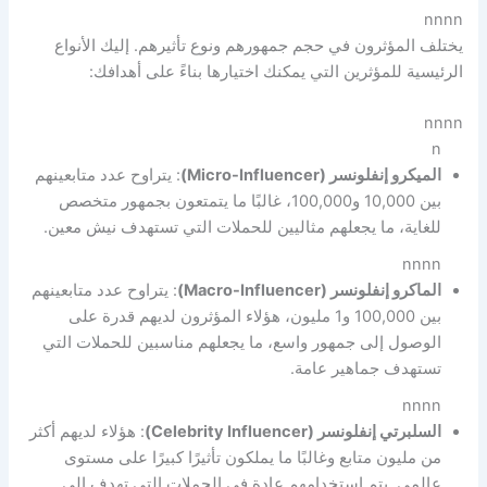
nnnn
يختلف المؤثرون في حجم جمهورهم ونوع تأثيرهم. إليك الأنواع
الرئيسية للمؤثرين التي يمكنك اختيارها بناءً على أهدافك:
nnnn
n
الميكرو إنفلونسر (Micro-Influencer)
: يتراوح عدد متابعينهم
بين 10,000 و100,000، غالبًا ما يتمتعون بجمهور متخصص
للغاية، ما يجعلهم مثاليين للحملات التي تستهدف نيش معين.
nnnn
الماكرو إنفلونسر (Macro-Influencer)
: يتراوح عدد متابعينهم
بين 100,000 و1 مليون، هؤلاء المؤثرون لديهم قدرة على
الوصول إلى جمهور واسع، ما يجعلهم مناسبين للحملات التي
تستهدف جماهير عامة.
nnnn
السلبرتي إنفلونسر (Celebrity Influencer)
: هؤلاء لديهم أكثر
من مليون متابع وغالبًا ما يملكون تأثيرًا كبيرًا على مستوى
عالمي. يتم استخدامهم عادة في الحملات التي تهدف إلى