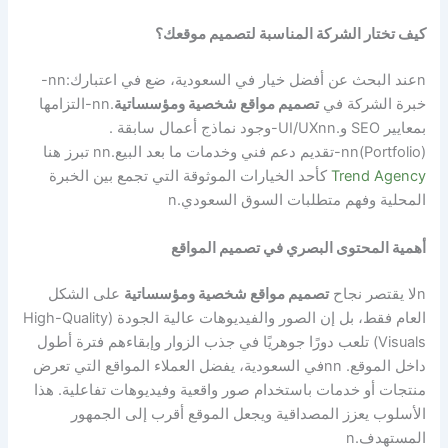
كيف تختار الشركة المناسبة لتصميم موقعك؟
n
عند البحث عن أفضل خيار في السعودية، ضع في اعتبارك:
nn
-
خبرة الشركة في
تصميم مواقع شخصية ومؤسساتية
.
nn
-التزامها
بمعايير SEO و.UI/UX
nn
-وجود نماذج أعمال سابقة .
(Portfolio)
nn
-تقديم دعم فني وخدمات ما بعد البيع.
nn
تبرز هنا
Trend Agency
كأحد الخيارات الموثوقة التي تجمع بين الخبرة
المحلية وفهم متطلبات السوق السعودي.
n
أهمية المحتوى البصري في تصميم المواقع
n
لا يقتصر نجاح
تصميم مواقع شخصية ومؤسساتية
على الشكل
العام فقط، بل إن الصور والفيديوهات عالية الجودة (High-Quality
Visuals) تلعب دورًا جوهريًا في جذب الزوار وإبقاءهم فترة أطول
داخل الموقع.
nn
في السعودية، يفضل العملاء المواقع التي تعرض
منتجات أو خدمات باستخدام صور واقعية وفيديوهات تفاعلية. هذا
الأسلوب يعزز المصداقية ويجعل الموقع أقرب إلى الجمهور
المستهدف.
n