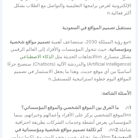
الإلكترونية لعرض برامجها التعليمية والتواصل مع الطلاب بشكل
أكثر فعالية.
n
مستقبل تصميم المواقع في السعودية
n
مع رؤية المملكة 2030، ستتضاعف أهمية
تصميم مواقع شخصية
ومؤسساتية
، حيث تتحول المؤسسات والأفراد إلى العالم الرقمي
بشكل متسارع.
nn
الاتجاهات الحديثة مثل
الذكاء الاصطناعي
(Artificial Intelligence) والدردشة الآلية (Chatbots) ستصبح جزءًا
أساسيًا من أي موقع حديث. وهذا ما يجعل الاستثمار في تصميم
المواقع اليوم خطوة استراتيجية للمستقبل
.
n
الأسئلة الشائعة:
1.
n
ما الفرق بين الموقع الشخصي والموقع المؤسساتي؟
nn
الموقع الشخصي يركز على الأفراد وأعمالهم وخبراتهم، بينما
المؤسساتي يعرض أنشطة وخدمات الشركات بطريقة احترافية
شاملة.
2.
nn
كم تكلفة تصميم مواقع شخصية ومؤسساتية في
السعودية؟
nn
الأسعار تختلف حسب حجم المشروع، لكنها تبدأ من