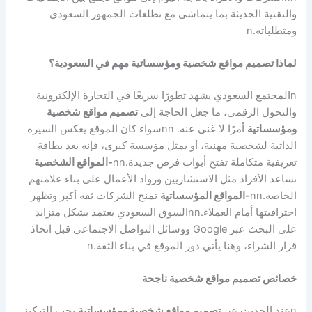
والتقنية الحديثة بما يتماشى مع تطلعات الجمهور السعودي
ومتطلباته.
n
لماذا تصميم مواقع شخصية ومؤسساتية مهم في السعودية؟
n
المجتمع السعودي يشهد تطورًا سريعًا في التجارة الإلكترونية
والتحول الرقمي، ما جعل الحاجة إلى
تصميم مواقع شخصية
ومؤسساتية
أمرًا لا غنى عنه.
nn
سواء كان الموقع يعكس السيرة
الذاتية لشخصية مهنية، أو يمثل مؤسسة كبرى، فإنه يعد بطاقة
تعريفية متكاملة تفتح أبواب فرص جديدة.
nn
-المواقع الشخصية
تساعد الأفراد مثل الاستشاريين ورواد الأعمال على بناء علامتهم
الخاصة.
nn
-المواقع المؤسساتية
تمنح الشركات ثقة أكبر وتظهر
احترافيتها أمام العملاء.
nn
السوق السعودي يعتمد بشكل متزايد
على البحث عبر Google ووسائل التواصل الاجتماعي قبل اتخاذ
قرار الشراء، وهنا يأتي دور الموقع في بناء الثقة.
n
خصائص تصميم مواقع شخصية ناجحة
n
عند الحديث عن
تصميم مواقع شخصية ومؤسساتية
يجب التركيز