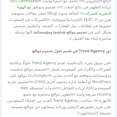
الدفع الإلكتروني.
nn
-تكامل مع استراتيجيات
SEO Optimization
لزيادة الظهور في نتائج البحث.
nn
-تصميم متوافق مع
الهوية
البصرية للشركة
.
nn
-إضافة مدونة (Blog) لنشر مقالات تسويقية
تعزز من الـ EEAT (الخبرة والموثوقية).
nn
الشركات في السعودية،
خصوصًا في قطاعات مثل العقارات، الصحة، والتعليم، تستثمر
بشكل كبير في
تصميم مواقع شخصية ومؤسساتية
لأنها وسيلة
مباشرة لبناء ثقة العميل.
n
دور Trend Agency في تقديم حلول تصميم مواقع
n
في سوق مليء بالمنافسة، تقدم
Trend Agency
حلولًا متكاملة
للشركات والأفراد في السعودية تشمل:
nn
تصميم مواقع شخصية
ومؤسساتية متوافقة مع أحدث معايير Google.
nn
بناء مواقع على
WordPress أو أنظمة إدارة محتوى أخرى (CMS).
nn
تحسين تجربة
المستخدم (UX) لزيادة التفاعل.
nn
خدمات استضافة Web
Hosting سريعة وآمنة.
nn
تطوير مواقع متجاوبة مع جميع
الأجهزة.
nn
ساعدت
Trend Agency
العديد من العملاء السعوديين
على تعزيز حضورهم الرقمي وزيادة مبيعاتهم عبر مواقع مصممة
خصيصًا لاحتياجاتهم.
n