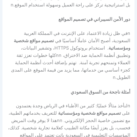
بل استراتيجية تركز على راحة العميل وسهولة استخدام الموقع.
n
دور الأمن السيبراني في تصميم المواقع
n
في ظل زيادة الاعتماد على الإنترنت في المملكة العربية
السعودية، أصبح الأمان عاملًا أساسيًا في
تصميم مواقع شخصية
ومؤسساتية
. استخدام بروتوكول HTTPS، وتشفير البيانات،
وتطبيق أنظمة الحماية ضد الاختراق،
nn
كلها خطوات تعزز ثقة
العملاء وتمنحهم تجربة آمنة. تهتم بإضافة أحدث أنظمة الحماية
كجزء أساسي من خدماتها، مما يزيد من قيمة الموقع على المدى
الطويل.
n
أمثلة ناجحة من السوق السعودي
n
لنأخذ مثالًا عمليًا: كثير من الأطباء في الرياض وجدة يعتمدون
على
تصميم مواقع شخصية ومؤسساتية
للتعريف بخدماتهم الطبية،
مع تضمين خاصية الحجز الإلكتروني.
nn
هذا لا يوفر وقت المريض
فحسب، بل يعزز أيضًا مكانة الطبيب كعلامة تجارية شخصية. كذلك،
المؤسسات التعليمية في السعودية باتت تعتمد على المواقع