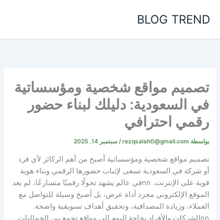
خطي
BLOG TREND
لى
لمحتوى
تصميم مواقع شخصية ومؤسساتية
في السعودية: دليلك لبناء حضور
رقمي احترافي
بواسطة
rezqsalah0@gmail.com
/
سبتمبر 14, 2025
تصميم مواقع شخصية ومؤسساتية أصبح من أهم الركائز لأي فرد
أو شركة في السعودية تسعى لإثبات حضورها الرقمي وبناء هوية
قوية على الإنترنت.
nn
في عالم يشهد تحولًا رقميًا متسارعًا، لم يعد
الموقع الإلكتروني مجرد أداة عرض، بل أصبح وسيلة للتواصل مع
العملاء، وزيادة المصداقية، وتحقيق أهداف تسويقية واضحة.
nn
الشركات والأفراد بحاجة اليوم إلى مواقع تجمع بين الجماليات