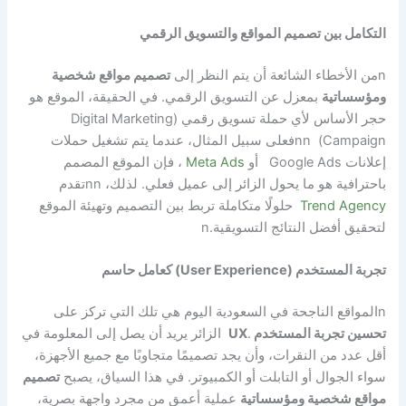
التكامل بين تصميم المواقع والتسويق الرقمي
n
من الأخطاء الشائعة أن يتم النظر إلى
تصميم مواقع شخصية
ومؤسساتية
بمعزل عن التسويق الرقمي. في الحقيقة، الموقع هو
حجر الأساس لأي حملة تسويق رقمي (Digital Marketing
Campaign)
nn
فعلى سبيل المثال، عندما يتم تشغيل حملات
إعلانات Google Ads أو
Meta Ads
، فإن الموقع المصمم
باحترافية هو ما يحول الزائر إلى عميل فعلي. لذلك،
nn
تقدم
Trend Agency
حلولًا متكاملة تربط بين التصميم وتهيئة الموقع
لتحقيق أفضل النتائج التسويقية.
n
تجربة المستخدم (User Experience) كعامل حاسم
n
المواقع الناجحة في السعودية اليوم هي تلك التي تركز على
تحسين تجربة المستخدم
.
UX
الزائر يريد أن يصل إلى المعلومة في
أقل عدد من النقرات، وأن يجد تصميمًا متجاوبًا مع جميع الأجهزة،
سواء الجوال أو التابلت أو الكمبيوتر. في هذا السياق، يصبح
تصميم
مواقع شخصية ومؤسساتية
عملية أعمق من مجرد واجهة بصرية،