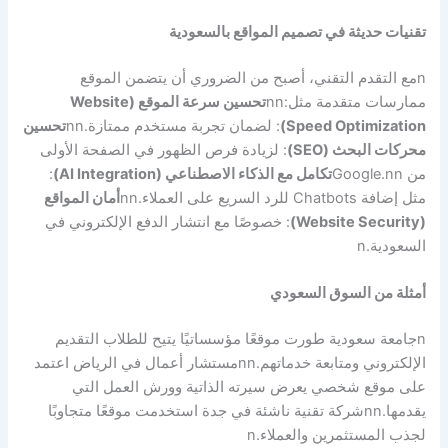
تقنيات حديثة في تصميم المواقع بالسعودية
n
مع التقدم التقني، أصبح من الضروري أن يتضمن الموقع
ممارسات متقدمة مثل:
nn
تحسين سرعة الموقع (Website
Speed Optimization)
: لضمان تجربة مستخدم ممتازة.
nn
تحسين
محركات البحث (SEO)
: لزيادة فرص الظهور في الصفحة الأولى
من Google.
nn
تكامل مع الذكاء الاصطناعي (AI Integration)
:
مثل إضافة Chatbots للرد السريع على العملاء.
nn
أمان المواقع
(Website Security)
: خصوصًا مع انتشار الدفع الإلكتروني في
السعودية.
n
أمثلة من السوق السعودي
n
جامعة سعودية طورت موقعًا مؤسساتيًا يتيح للطلاب التقديم
الإلكتروني ومتابعة خدماتهم.
nn
مستشار أعمال في الرياض اعتمد
على موقع شخصي يعرض سيرته الذاتية وورش العمل التي
يقدمها.
nn
شركة تقنية ناشئة في جدة استخدمت موقعًا متجاوبًا
لجذب المستثمرين والعملاء.
n