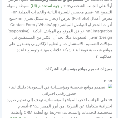
أولًا على الجانب الشخصي:
nn-
واجهة استخدام
(UI)
بسيطة وسهلة
التصفح.
nn
-قسم مخصص للسيرة الذاتية والخبرات العملية.
nn
-
معرض أعمال (Portfolio) يعرض الإنجازات بشكل بصري.
nn
-دمج
أدوات الحجز أو التواصل المباشر (Contact Form / WhatsApp
.Integration)
nn
-توافق الموقع مع الهواتف الذكية . (Responsive
Design)
nn
في السعودية مثلًا، نجد أن الكثير من المستقلين في
مجالات التصميم، الاستشارات، والتعليم الإلكتروني يعتمدون على
مواقع شخصية قوية لبناء شبكة علاقات مهنية وتوسيع قاعدة
عملائهم.
n
مميزات تصميم مواقع مؤسساتية للشركات
n nn
nn
على الجانب الآخر، المواقع المؤسساتية تهدف إلى تقديم صورة
احترافية متكاملة عن الشركة. من أبرز المميزات:
nn
-أقسام
متخصصة للخدمات والمنتجات.
nn
-ربط مع أنظمة CRM وأنظمة