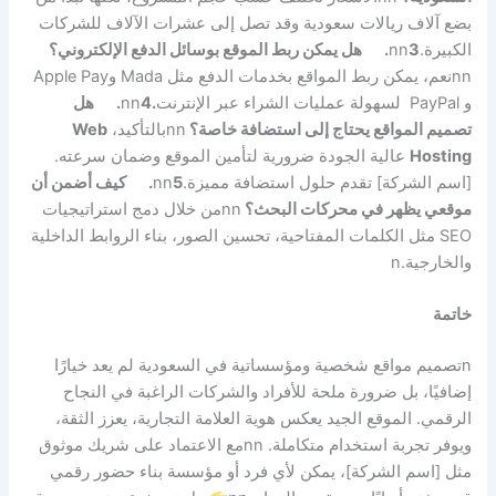
بضع آلاف ريالات سعودية وقد تصل إلى عشرات الآلاف للشركات
الكبيرة.
3.
nn
هل يمكن ربط الموقع بوسائل الدفع الإلكتروني؟
nn
نعم، يمكن ربط المواقع بخدمات الدفع مثل Mada وApple Pay
و PayPal لسهولة عمليات الشراء عبر الإنترنت
.
4.
nn
هل
تصميم المواقع يحتاج إلى استضافة خاصة؟
nn
بالتأكيد،
Web
Hosting
عالية الجودة ضرورية لتأمين الموقع وضمان سرعته.
[اسم الشركة] تقدم حلول استضافة مميزة.
5.
nn
كيف أضمن أن
موقعي يظهر في محركات البحث؟
nn
من خلال دمج استراتيجيات
SEO مثل الكلمات المفتاحية، تحسين الصور، بناء الروابط الداخلية
والخارجية.
n
خاتمة
n
تصميم مواقع شخصية ومؤسساتية في السعودية لم يعد خيارًا
إضافيًا، بل ضرورة ملحة للأفراد والشركات الراغبة في النجاح
الرقمي. الموقع الجيد يعكس هوية العلامة التجارية، يعزز الثقة،
ويوفر تجربة استخدام متكاملة.
nn
مع الاعتماد على شريك موثوق
مثل [اسم الشركة]، يمكن لأي فرد أو مؤسسة بناء حضور رقمي