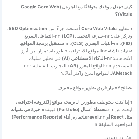
كيف تجعل موقعك متوافقًا مع الجوجل (Google Core Web
Vitals)؟
n
معايير
Core Web Vitals
أصبحت جزءًا من
SEO Optimization
،
وتركز على:
nn
-سرعة التحميل (LCP)
.
nn
-التفاعل السريع
(FID)
.
nn
-الثبات البصري (CLS)
.
nn
مستقبل برمجة المواقع:
تقنيات ناشئة
nn
المواقع الاحترافية تتطور باستمرار. من أبرز
الاتجاهات:
nn
-الذكاء الاصطناعي (AI)
في تحليل سلوك
المستخدم.
nn
-الواقع المعزز (AR)
للتجارب التفاعلية.
-
nn
JAMstack
لمواقع أسرع وأكثر أمانًا.
n
نصائح لاختيار فريق تطوير مواقع محترف
n
إذا كنت ستوظف مطورين لـ
برمجة مواقع إلكترونية احترافية
،
ابحث عن:
nn
محفظة أعمال (Portfolio)
قوية.
nn
خبرة في تقنيات
مثل React أو Laravel
nn
.
تقارير أداء (Performance Reports)
لمواقعهم السابقة.
n