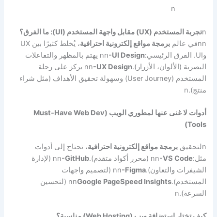
n
n
تجربة المستخدم (UX) مقابل واجهة المستخدم (UI): ما الفرق؟
nn
في عالم
برمجة مواقع إلكترونية احترافية
، يُخلط كثيرًا بين UX
وUI. الفرق الرئيسي:
-UI Design
nn
يهتم بالمظهر والتفاعلات
البصرية (الألوان، الأزرار).
-UX Design
nn
يركز على رحلة
المستخدم (User Journey) وسهولة تحقيق الأهداف (مثل شراء
منتج).
n
أدوات لا غنى عنها لمطوري الويب (Must-Have Web Dev
Tools)
n
لتحقيق
برمجة مواقع إلكترونية احترافية
، تحتاج إلى أدوات
مثل:
-VS Code
nn
(محرر أكواد متقدم).
-GitHub
nn
(لإدارة
الشيفرات والتعاون).
-Figma
nn
(لتصميم واجهات
المستخدم).
Google PageSpeed Insights
nn
(لتحسين
السرعة).
n
كيف تختار استضافة ويب (Web Hosting) مناسبة؟