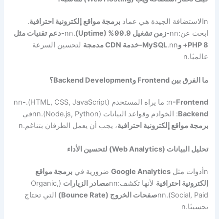
n
الاستضافة الجيدة هي عماد
برمجة مواقع إلكترونية احترافية
.
ابحث عن:
nn
-زمن تشغيل 99.9% (Uptime)
.
nn
-دعم تقنيات مثل
PHP 8+ وMySQL
nn
.
-خدمة CDN مدمجة
لتحسين السرعة
عالميًا.
n
ما الفرق بين Frontend وBackend Development؟
-Frontend
n
: ما يراه المستخدم (HTML, CSS, JavaScript).
-
nn
Backend
: الخوادم وقواعد البيانات (Node.js, Python).
nn
في
برمجة مواقع إلكترونية احترافية
، يجب أن يعمل الطرفان بتناغم.
n
تحليل البيانات (Web Analytics) لتحسين الأداء
n
أدوات مثل
Google Analytics
ضرورية في
برمجة مواقع
إلكترونية احترافية
لأنها تكشف:
nn
مصادر الزيارات
(Organic,
Social, Paid).
nn
صفحات الخروج (Bounce Rate)
التي تحتاج
تحسينًا.
n