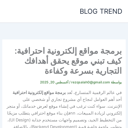
خطي
BLOG TREND
لى
لمحتوى
برمجة مواقع إلكترونية احترافية:
كيف تبني موقع يحقق أهدافك
التجارية بسرعة وكفاءة
بواسطة
rezqsalah0@gmail.com
/
أغسطس 20, 2025
في عالم الرقمية المتسارع، تُعد
برمجة مواقع إلكترونية احترافية
أحد أهم العوامل لنجاح أي مشروع تجاري أو شخصي على
الإنترنت. سواء كنت ترغب في إنشاء موقع لعرض خدماتك، أو متجر
إلكتروني لزيادة المبيعات،
nn
فإن بناء موقع احترافي يتطلب مزيجًا
من التخطيط الجيد، وتصميم واجهات مستخدم جذابة (UI Design)،
وتطوير واجهة خلفية قوية (Backend Development)، بالإضافة