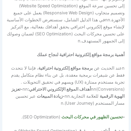
إلى تحسين سرعة الموقع (Website Speed Optimization)
وتصميم متجاوب (Responsive Web Design) يعمل على جميع
الأجهزة.
nn
في هذا الدليل الشامل، سنستعرض الخطوات الأساسية
لإنشاء موقع إلكتروني احترافي يحقق أهدافك بفعالية، مع التركيز
على تحسين محركات البحث (SEO Optimization) لضمان وصولك
إلى الجمهور المستهدف.
n
أهمية برمجة مواقع إلكترونية احترافية لنجاح عملك
n
عند الحديث عن
برمجة مواقع إلكترونية احترافية
، فإننا لا نتحدث
فقط عن شيفرات برمجية معقدة، بل عن بناء نظام متكامل يقدم
تجربة مستخدم ممتازة (UX) ويسهم في تحقيق التحويلات .
(Conversions)
nn
أهداف الموقع الإلكتروني الاحترافي:
nn
-تعزيز
الهوية الرقمية
للعلامة التجارية.
nn
-زيادة المبيعات
عبر تحسين
مسار المستخدم (User Journey).
n
–
تحسين الظهور في محركات البحث
(SEO Optimization).
n
-توفير أداء سريع وموثوق
(Website Speed Optimization).
n