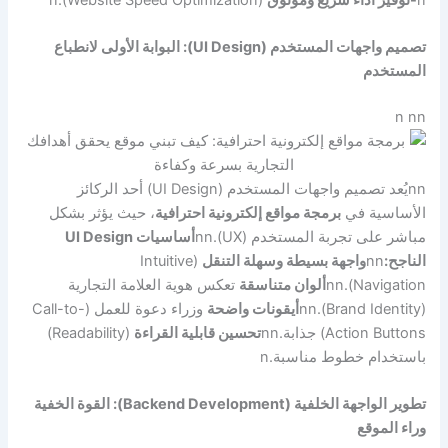
تصميم واجهات المستخدم (UI Design): البوابة الأولى لانطباع
المستخدم
n nn
nn
يُعد تصميم واجهات المستخدم (UI Design) أحد الركائز
الأساسية في
برمجة مواقع إلكترونية احترافية
، حيث يؤثر بشكل
مباشر على تجربة المستخدم (UX).
nn
أساسيات UI Design
الناجح:
nn
واجهة بسيطة وسهلة التنقل
(Intuitive
Navigation).
nn
ألوان متناسقة
تعكس هوية العلامة التجارية
(Brand Identity).
nn
أيقونات واضحة
وزراء دعوة للعمل (Call-to-
Action Buttons) جذابة.
nn
تحسين قابلية القراءة
(Readability)
باستخدام خطوط مناسبة.
n
تطوير الواجهة الخلفية (Backend Development): القوة الخفية
وراء الموقع