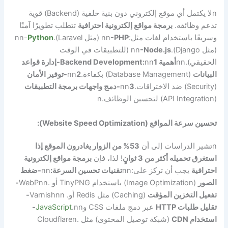
n
لا يكتمل أي موقع إلكتروني دون بنية خلفية (Backend) قوية
تدعم وظائفه.
برمجة مواقع إلكترونية احترافية
تتطلب تطويرًا آمنًا
وسريعًا باستخدام لغات مثل:
-PHP
nn
(مثل Laravel).
Python
nn-
(مثل Django).
-Node.js
nn
(للتطبيقات في الوقت
الحقيقي).
nn
أهمية Backend Development:
nn
1-إدارة قواعد
البيانات
(Database Management) بكفاءة.
2-توفير الأمان
nn
(Security) ضد الاختراقات.
3-دمج واجهات برمجة التطبيقات
nn
(API Integration) لتحسين الوظائف.
n
تحسين سرعة المواقع (Website Speed Optimization):
n
تشير الدراسات إلى أن
53% من الزوار يغادرون الموقع إذا
استغرق تحميله أكثر من 3 ثوانٍ
! لذا، فإن
برمجة مواقع إلكترونية
احترافية
يجب أن تركز على:
nn
تقنيات تحسين السرعة:
nn
-ضغط
الصور
(Image Optimization) باستخدام TinyPNG أو .WebP
nn
-
تفعيل التخزين المؤقت
(Caching) مثل Redis أو. Varnish
nn
-
تقليل طلبات HTTP
عبر دمج ملفات CSS و
nn
.
JavaScript
-
استخدام CDN
(شبكة توصيل المحتوى) مثل .Cloudflare
n