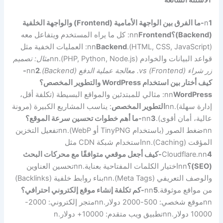
الأسئلة الشائعة
n
1-ما الفرق بين الواجهة الأمامية (Frontend) والواجهة الخلفية
(Backend)؟
Frontend
nn
: كل ما يراه المستخدم ويتفاعل معه
(HTML, CSS, JavaScript).
Backend
nn
: العمليات الخفية مثل
قواعد البيانات والخوادم (PHP, Python, Node.js).
nn
مثال: تصميم
زر شراء (Frontend) vs. معالجة عملية الدفع (Backend).
nn
2-
كيف أختار بين استخدام WordPress والتطوير المخصص؟
WordPress
nn
: مثالي للمبتدئين والمواقع البسيطة (تكلفة أقل،
إدارة سهلة).
nn
التطوير المخصص
: يناسب المشاريع الكبيرة (مرونة
عالية، أمان أقوى).
3-ما أهم خطوات تحسين سرعة الموقع؟
nn
nn
ضغط الصور (باستخدام TinyPNG أو WebP).
nn
تفعيل التخزين
المؤقت (Caching).
nn
استخدام شبكة CDN مثل
nn
Cloudflare.
4-كيف أجعل موقعي متوافقًا مع محركات البحث
(SEO)؟
nn
اختيار الكلمات المفتاحية بعناية.
nn
تحسين العناوين
والوصف التعريفي (Meta Tags).
nn
بناء روابط خلفية (Backlinks)
من مواقع موثوقة.
5-كم تكلفة إنشاء موقع إلكتروني احترافي؟
nn
nn
موقع شخصي: 500-2000 دولار.
nn
متجر إلكتروني: 2000-
10000 دولار.
nn
تطبيق ويب متقدم: 10000+ دولار.
n