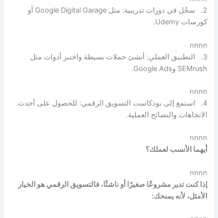
2. سجّل في دورات تدريبية: مثل Google Digital Garage أو
كورسات Udemy.
nnnn
3. التطبيق العملي: أنشئ حملات بسيطة واختبر أدوات مثل
SEMrush وGoogle Ads.
nnnn
4. استمع إلى بودكاست التسويق الرقمي: للحصول على أحدث
الاتجاهات والنصائح العملية.
nnnn
أيهما الأنسب لعملك؟
nnnn
إذا كنت تدير مشروعًا صغيرًا أو ناشئًا، فالتسويق الرقمي هو الخيار
الأمثل، لأنه يمنحك: