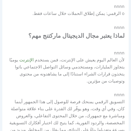
nnnn
o الرقمي: يمكن إطلاق الحملات خلال ساعات فقط.
nnnn
لماذا يعتبر مجال الديجيتال ماركتنج مهم؟
nnnn
لأن العالم اليوم يعيش على الإنترنت، فمن يستخدم
الإنترنت
يوميًا
يتجاوز المليارات، ومستخدمي وسائل التواصل الاجتماعي باتوا
يتخذون قرارات الشراء استنادًا إلى ما يشاهدونه من محتوى
وتوصيات من مؤثرين.
nnnn
التسويق الرقمي يمنحك فرصة للوصول إلى هذا الجمهور أينما
كان، وفي أي وقت، وهو يوفّر لك القدرة على بناء علاقة متواصلة
ومباشرة مع جمهورك، من خلال المحتوى التفاعلي، والعروض
المخصصة، والردود الفورية، كما يتيح لك اختبار أفكارك التسويقية
بسرعة وتعديلها بناءً على النتائج، مما يقلل من المخاطر ويزيد من