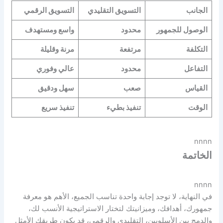
الجانب
التسويق التقليدي
التسويق الرقمي
الوصول للجمهور
محدود
واسع ومستهدف
التكلفة
مرتفعة
مرنة وقليلة
التفاعل
محدود
عالي وفوري
القياس
صعب
سهل ودقيق
الوقت
تنفيذ بطيء
تنفيذ سريع
nnnn
الخاتمة
nnnn
في النهاية، لا توجد إجابة واحدة تناسب الجميع، الأهم هو معرفة
جمهورك، أهدافك، وميزانيتك لتختار الاستراتيجية الأنسب لك،
والدمج بين الأسلوبين، التقليدي والرقمي، قد يكون طريقك الأمثل