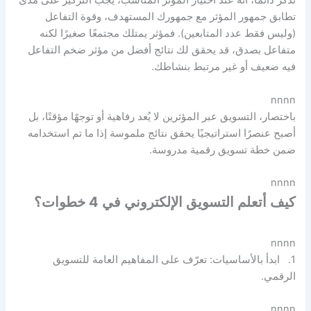
تذكر دائمًا، أنه عند اختيار المؤثر المناسب، يجب التركيز على مدى
تطابق جمهور المؤثر مع جمهورك المستهدف، وقوة التفاعل
(وليس فقط عدد المتابعين). فمؤثر يمتلك مجتمعًا صغيرًا لكنه
متفاعل بصدق، قد يحقق لك نتائج أفضل من مؤثر ضخم التفاعل
فيه ضعيف أو غير مرتبط بنشاطك.
nnnn
باختصار، التسويق عبر المؤثرين لا يُعد رفاهية أو توجهًا مؤقتًا، بل
أصبح عنصرًا استراتيجيًا يحقق نتائج ملموسة إذا ما تم استخدامه
ضمن خطة تسويق رقمية مدروسة.
nnnn
كيف أتعلم التسويق الإلكتروني في 4 خطوات؟
nnnn
1. ابدأ بالأساسيات: تعرّف على المفاهيم العامة للتسويق
الرقمي.
nnnn