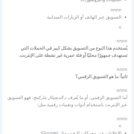
nnnn
التسويق عبر الهاتف أو الزيارات الميدانية
n
nnnn
يُستخدم هذا النوع من التسويق بشكل كبير في الحملات التي
تستهدف جمهورًا محليًا أو فئة عمرية غير نشطة على الإنترنت.
nnnn
ثانياً: ما هو التسويق الرقمي؟
nnnn
أما التسويق الرقمي، أو ما يُعرف بـ
الديجيتال ماركتنج
، فهو التسويق
عبر الإنترنت باستخدام أدوات وتقنيات رقمية مثل
:
nnnn
n
الإعلانات عبر محركات البحث مثل (Google).