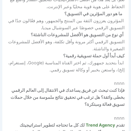
الحفاظ على هوية قوية محليًا وعبر الإنترنت
.
ما هو دور المؤثرين في التسويق؟
المؤثرون يعززون الثقة بين المنتج والجمهور، وهم فعّالون جدًا في
التسويق الرقمي خصوصًا عبر السوشيال ميديا
.
أي نوع من التسويق هو الأفضل للمشروعات الناشئة؟
التسويق الرقمي أكثر مرونة وأقل تكلفة، وهو الأفضل للمشروعات
الصغيرة والناشئة.
كيف أبدأ أول حملة تسويقية رقمية؟
ابدأ بتحديد جمهورك، ثم اختر القناة المناسبة (Google، إنستغرام،
إلخ)، واستعن بخبير أو وكالة تسويق رقمي.
nnnn
فإذا كنت تبحث عن فريق يساعدك في الانتقال إلى العالم الرقمي
بخطى واثقة؟ هل ترغب في تحقيق نتائج ملموسة من خلال حملات
تسويق فعالة ومبتكرة؟
nnnn
تقدم
Trend Agency
لك كل ما تحتاجه لتطوير استراتيجيتك