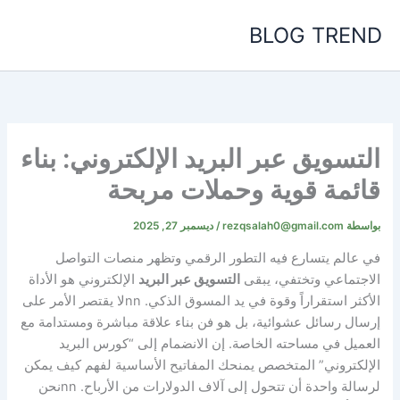
خطي
BLOG TREND
لى
لمحتوى
التسويق عبر البريد الإلكتروني: بناء
قائمة قوية وحملات مربحة
بواسطة
rezqsalah0@gmail.com
/
ديسمبر 27, 2025
في عالم يتسارع فيه التطور الرقمي وتظهر منصات التواصل
الاجتماعي وتختفي، يبقى
التسويق عبر البريد
الإلكتروني هو الأداة
الأكثر استقراراً وقوة في يد المسوق الذكي.
nn
لا يقتصر الأمر على
إرسال رسائل عشوائية، بل هو فن بناء علاقة مباشرة ومستدامة مع
العميل في مساحته الخاصة. إن الانضمام إلى “كورس البريد
الإلكتروني” المتخصص يمنحك المفاتيح الأساسية لفهم كيف يمكن
لرسالة واحدة أن تتحول إلى آلاف الدولارات من الأرباح.
nn
نحن