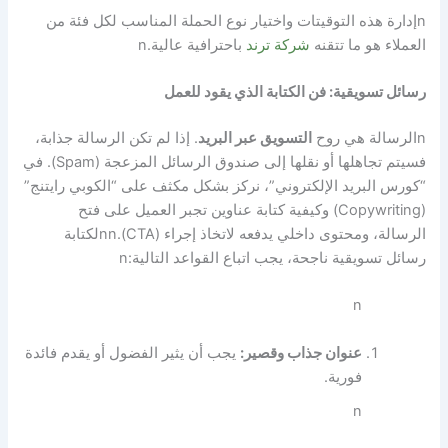
n
إدارة هذه التوقيتات واختيار نوع الحملة المناسب لكل فئة من
العملاء هو ما تتقنه
شركة ترند
باحترافية عالية.
n
رسائل تسويقية: فن الكتابة الذي يقود للعمل
n
الرسالة هي روح
التسويق عبر البريد
. إذا لم تكن الرسالة جذابة،
فسيتم تجاهلها أو نقلها إلى صندوق الرسائل المزعجة (Spam). في
“كورس البريد الإلكتروني”، نركز بشكل مكثف على “الكوبي رايتنج”
(Copywriting) وكيفية كتابة عناوين تجبر العميل على فتح
الرسالة، ومحتوى داخلي يدفعه لاتخاذ إجراء (CTA).
nn
لكتابة
رسائل تسويقية ناجحة، يجب اتباع القواعد التالية:
n
n
عنوان جذاب وقصير:
يجب أن يثير الفضول أو يقدم فائدة
فورية.
n