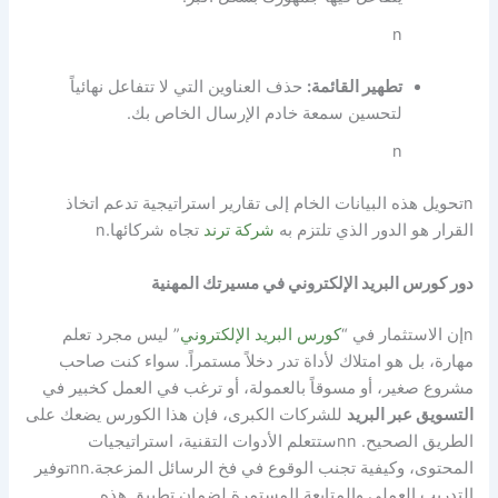
n
تطهير القائمة:
حذف العناوين التي لا تتفاعل نهائياً
لتحسين سمعة خادم الإرسال الخاص بك.
n
n
تحويل هذه البيانات الخام إلى تقارير استراتيجية تدعم اتخاذ
القرار هو الدور الذي تلتزم به
شركة ترند
تجاه شركائها.
n
دور كورس البريد الإلكتروني في مسيرتك المهنية
n
إن الاستثمار في “
كورس البريد الإلكتروني
” ليس مجرد تعلم
مهارة، بل هو امتلاك لأداة تدر دخلاً مستمراً. سواء كنت صاحب
مشروع صغير، أو مسوقاً بالعمولة، أو ترغب في العمل كخبير في
التسويق عبر البريد
للشركات الكبرى، فإن هذا الكورس يضعك على
الطريق الصحيح.
nn
ستتعلم الأدوات التقنية، استراتيجيات
المحتوى، وكيفية تجنب الوقوع في فخ الرسائل المزعجة.
nn
توفير
التدريب العملي والمتابعة المستمرة لضمان تطبيق هذه