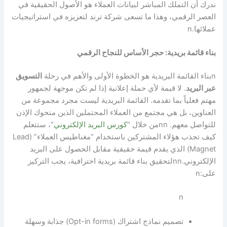
ندرك أن التملك المباشر لبيانات العملاء هو الأصول الحقيقية في
العصر الرقمي، وهذا ما تسعى شركة ترند لتعزيزه في استراتيجيات
عملائها.
n
بناء قائمة بريدية: حجر الأساس للنجاح الرقمي
n
بناء القائمة البريدية هو الخطوة الأولى والأهم في رحلة
التسويق
عبر البريد
. لا قيمة لأي حملة إعلانية إذا لم تكن موجهة لجمهور
مهتم فعلياً بما تقدمه. القائمة البريدية ليست مجرد مجموعة من
العناوين، بل هي مجتمع من العملاء المحتملين الذين منحوك الإذن
للتواصل معهم.
nn
من خلال “
كورس البريد الإلكتروني
“، ستتعلم
كيف تجذب هؤلاء المشتركين باستخدام “مغناطيس العملاء” (Lead
Magnet) الذي يقدم قيمة حقيقية مقابل الحصول على البريد
الإلكتروني.
nn
لتحقيق بناء قائمة بريدية احترافية، يجب التركيز
على:
n
n
تصميم نماذج اشتراك (Opt-in forms) جذابة وسهلة