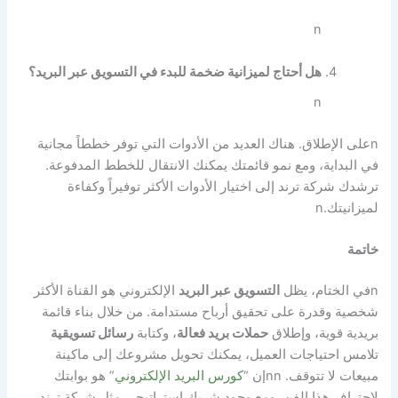
n
هل أحتاج لميزانية ضخمة للبدء في التسويق عبر البريد؟
n
n
على الإطلاق. هناك العديد من الأدوات التي توفر خططاً مجانية
في البداية، ومع نمو قائمتك يمكنك الانتقال للخطط المدفوعة.
ترشدك شركة ترند إلى اختيار الأدوات الأكثر توفيراً وكفاءة
لميزانيتك.
n
خاتمة
n
في الختام، يظل
التسويق عبر البريد
الإلكتروني هو القناة الأكثر
شخصية وقدرة على تحقيق أرباح مستدامة. من خلال بناء قائمة
بريدية قوية، وإطلاق
حملات بريد فعالة
، وكتابة
رسائل تسويقية
تلامس احتياجات العميل، يمكنك تحويل مشروعك إلى ماكينة
مبيعات لا تتوقف.
nn
إن “
كورس البريد الإلكتروني
” هو بوابتك
لاحتراف هذا الفن، ومع وجود شريك استراتيجي مثل شركة ترند،