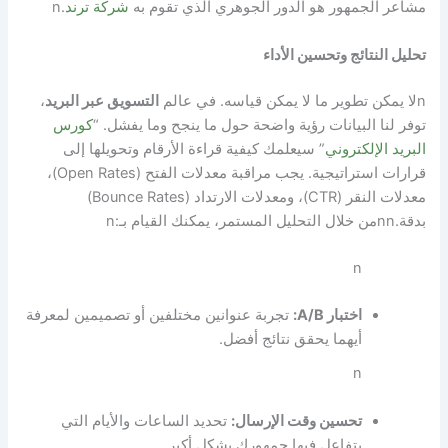
مشاعر الجمهور هو الدور الجوهري الذي تقوم به
شركة ترند
.
n
تحليل النتائج وتحسين الأداء
n
لا يمكن تطوير ما لا يمكن قياسه. في عالم
التسويق عبر البريد
،
توفر لنا البيانات رؤية واضحة حول ما ينجح وما يفشل. “
كورس
البريد الإلكتروني
” سيعلمك كيفية قراءة الأرقام وتحويلها إلى
قرارات استراتيجية. يجب مراقبة معدلات الفتح (Open Rates)،
معدلات النقر (CTR)، ومعدلات الارتداد (Bounce Rates)
بدقة.
nn
من خلال التحليل المستمر، يمكنك القيام بـ:
n
n
اختبار A/B:
تجربة عنوانين مختلفين أو تصميمين لمعرفة
أيهما يحقق نتائج أفضل.
n
تحسين وقت الإرسال:
تحديد الساعات والأيام التي
يتفاعل فيها جمهورك بشكل أكبر.