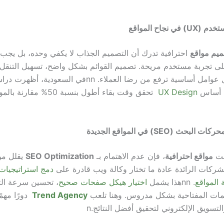
ي نجاح المواقع
يم مواقع
احترافية تدرك أن التصميم الجذاب لا يكفي وحده، بل يجب
 على تجربة مستخدم مريحة. تصميم القوائم بشكل واضح، تسهيل التنق
 عوامل أساسية ترفع من رضا العملاء.
nn
في السعودية، أظهرت دراس
ى أساس
UX Design
تحقق وقت بقاء أطول بنسبة 50% مقارنة 
ث (SEO) في المواقع الجديدة
مت
مواقع احترافية
، فإن عدم الاهتمام بـ
SEO Optimization
يقلل من
لشركات الرائدة عادة ما تختار وكالة ويب قادرة على
دمج استراتيجيات
المواقع
.
nn
هذا يشمل
اختيار هيكل صفحات صحيح
، تحسين سرعة الت
لمات المفتاحية بشكل مدروس. وهنا تلعب
Trend Agency
دورًا مهمً
لتسويق الإلكتروني لتحقيق أفضل النتائج.
n