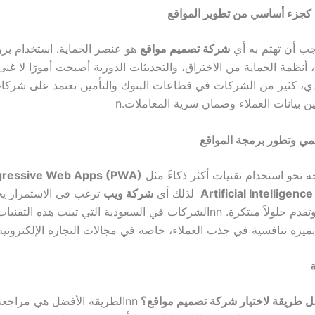
ة كجزء أساسي من تطوير المواقع
جب أن تهتم به أي
شركة تصميم مواقع
هو عنصر الحماية. استخدام بر
، أنظمة الحماية من الاختراق، والتحديثات الدورية أصبحت أمورًا لا غنى
، كثير من الشركات في قطاعات البنوك والتأمين تعتمد على شركات
 بيانات العملاء وضمان سرية المعاملات.
n
مي وتطور برمجة المواقع
ه نحو استخدام تقنيات أكثر ذكاءً مثل
gressive Web Apps (PWA)
Artificial Intelligenc
لذلك أي
شركة ويب
ترغب في الاستمرار ي
تقدم حلولاً مبتكرة.
nn
الشركات في السعودية التي تبنت هذه التقنيات 
ميزة تنافسية في جذب العملاء، خاصة في مجالات التجارة الإلكترونية
ة
ل طريقة لاختيار شركة تصميم مواقع؟
nn
الطريقة الأفضل هي مراجعة