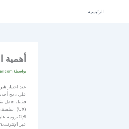
خطي
لى
الرئيسية
لمحتوى
أهمية 
بواسطة
il.com
عند اختيار
شرك
على دمج أحدث 
فقط،
nn
بل ت
(UX) سلسة.
n
الإلكترونية 
عبر الإنترنت.
n