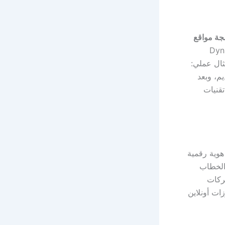
جة مواقع
ال عملي:
م، وبعد
وية رقمية
 الخطاب
ركات
ات أونلاين