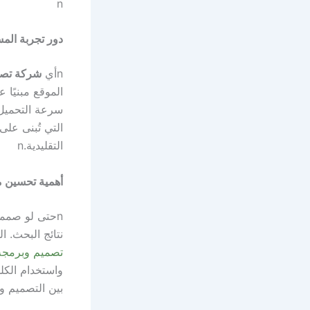
n
دور تجربة المستخدم (UX) ف
n
أي
شركة تصم
الموقع مبنيًا
سرعة التحميل
التي تُبنى عل
التقليدية.
n
أهمية تحسين محركات البح
n
حتى لو صم
نتائج البحث. ا
تصميم وبرمجة 
واستخدام الك
بين التصميم وا