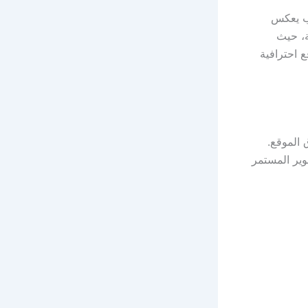
وب يعكس
، حيث
 احترافية
 الموقع.
طوير المستمر