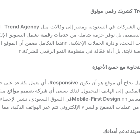
موثوق
 من الشركات في السعودية ومصر إلى وكالات مثل
Trend Agency
ال
تصميم، بل توفر حزمة شاملة من
خدمات رقمية
تشمل التسويق الإلك
البحث، وإدارة الحملات الإعلانية.
nn
هذا التكامل يضمن أن الموقع ال
 ثابتة، بل أداة فعّالة في منظومة النمو الرقمي للشركة.
n
جاوبة مع جميع الأجهزة
مل نجاح أي موقع هو أن يكون
Responsive
، أي يعمل بكفاءة على جم
لمكتبي إلى الهاتف المحمول. لذلك تسعى أي
شركة تصميم مواقع
متكا
عايير
nn
.
Mobile-First Design
في السوق السعودي، تشير الإحصاءا
ر من 70% من عمليات التصفح والشراء الإلكتروني تتم عبر الهواتف الذكية، مما 
ديثة تدعم أهدافك