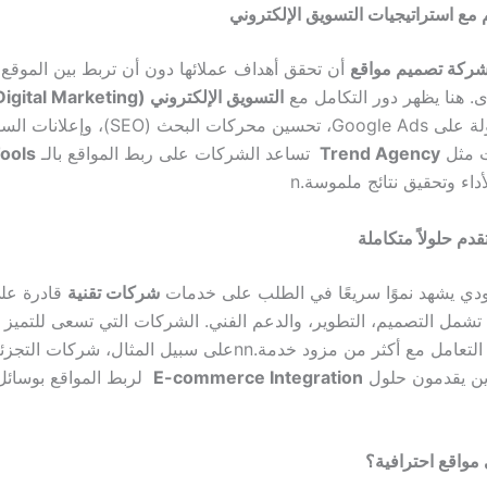
مع استراتيجيات التسويق الإلكتروني
ركة تصميم مواقع
أن تحقق أهداف عملائها دون أن تربط بين الموقع
ى. هنا يظهر دور التكامل مع
التسويق الإلكتروني (Digital Marketing)
الحملات الممولة على Google Ads، تحسين محركات البحث (O
ت مثل
Trend Agency
تساعد الشركات على ربط المواقع بالـ
Tools
داء وتحقيق نتائج ملموسة.
n
دم حلولاً متكاملة
دي يشهد نموًا سريعًا في الطلب على خدمات
شركات تقنية
قادرة على
تشمل التصميم، التطوير، والدعم الفني. الشركات التي تسعى للتميز ت
التعامل مع أكثر من مزود خدمة.
nn
على سبيل المثال، شركات التجزئ
ين يقدمون حلول
E-commerce Integration
لربط المواقع بوسائل 
ى مواقع احترافية؟