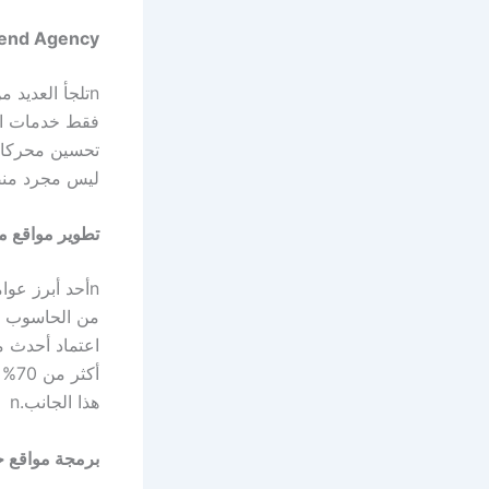
Trend Agency كشريك رقمي 
n
تلجأ العديد
فقط خدمات ال
تحسين محركات 
ليس مجرد منصة
تطوير مواقع مت
n
أحد أبرز عوا
من الحاسوب ا
اعتماد أحدث م
أكث
هذا الجانب.
n
برمجة مواقع ح