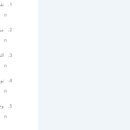
تقي
n
مر
n
ال
n
توا
n
وج
n