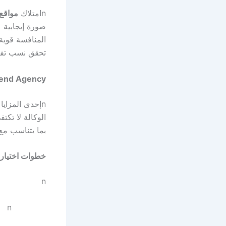
n
امتلاك
مواقع 
صورة إيجابية ع
المنافسة قوية
تحقق نسب تفاع
Trend Agency ودعم استمرارية ال
n
إحدى المزايا 
الوكالة لا تكت
بما يتناسب مع
خطوات اختيار
n
n