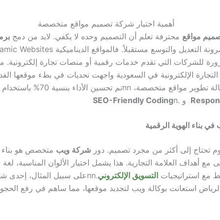
ميم مواقع
محترفة تعلم أن التصميم وحده لا يكفي. لابد من دمج
برم
التعديل والتوسع مستقبلاً. فالمواقع الديناميكية Dynamic Websites
ة للشركات التي تقدم خدمات رقمية أو منصات تجارة إلكترونية.
مث
تجارة الإلكترونية في السعودية واجهت تحديات في بطء موقعها القدي
الة تطوير مواقع متخصصة،
nn
تم تحسين الأداء بنسبة 70% باستخدام تقنيات
Respon
و .
n
SEO-Friendly Coding
ي بناء الهوية الرقمية
م تحتاج إلى أكثر من مجرد تصميم. دور
شركة ويب
متخصص هو بناء ه
 مع أهداف العلامة التجارية. هذا يشمل اختيار الألوان المناسبة، لغة
بط مع استراتيجيات
التسويق الإلكتروني
.
nn
على سبيل المثال، إحدى ش
رياض استعانت بوكالة ويب لتجديد موقعها، مما ساهم في رفع الحجوز