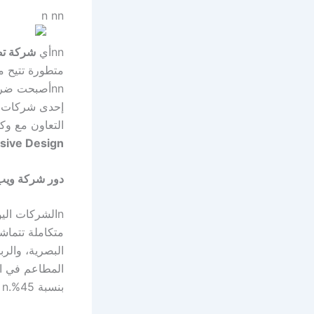
n nn
nn
أي
شركة تص
متطورة تتيح مرونة 
nn
أصبحت ضرور
إحدى شركات ال
التعاون مع وك
sive Design
دور شركة ويب ف
n
الشركات اليو
متكاملة تتماشى
البصرية، والر
المطاعم في ال
بنسبة 45%.
n